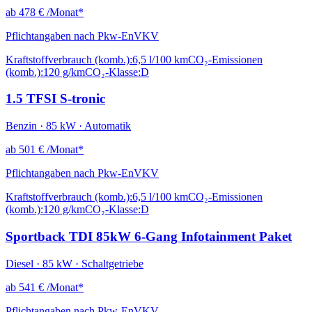
ab
478 €
/Monat*
Pflichtangaben nach Pkw-EnVKV
Kraftstoffverbrauch (komb.):
6,5 l/100 km
CO₂-Emissionen
(komb.):
120 g/km
CO₂-Klasse:
D
1.5 TFSI S-tronic
Benzin · 85 kW · Automatik
ab
501 €
/Monat*
Pflichtangaben nach Pkw-EnVKV
Kraftstoffverbrauch (komb.):
6,5 l/100 km
CO₂-Emissionen
(komb.):
120 g/km
CO₂-Klasse:
D
Sportback TDI 85kW 6-Gang Infotainment Paket
Diesel · 85 kW · Schaltgetriebe
ab
541 €
/Monat*
Pflichtangaben nach Pkw-EnVKV