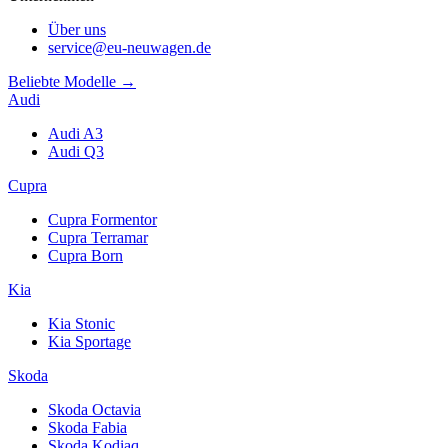
Über uns
service@eu-neuwagen.de
Beliebte Modelle →
Audi
Audi A3
Audi Q3
Cupra
Cupra Formentor
Cupra Terramar
Cupra Born
Kia
Kia Stonic
Kia Sportage
Skoda
Skoda Octavia
Skoda Fabia
Skoda Kodiaq